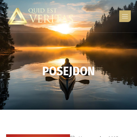
P
O
S
E
J
D
O
N