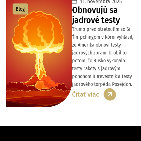
11. novembra 2025
Obnovujú sa
Blog
jadrové testy
Trump pred stretnutím so Si
Ťin-pchingom v Kórei vyhlásil,
že Amerika obnoví testy
jadrových zbraní. Urobil to
potom, čo Rusko vykonalo
testy rakety s jadrovým
pohonom Burevestnik a testy
jadrového torpéda Posejdon.
Čítať viac