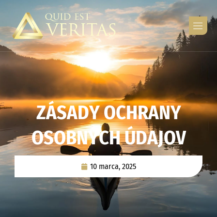
Z
Á
S
A
D
Y
O
C
H
R
A
N
Y
O
S
O
B
N
Ý
C
H
Ú
D
A
J
O
V
10 marca, 2025