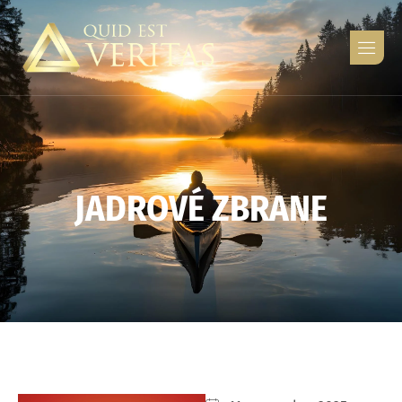
J
A
D
R
O
V
É
Z
B
R
A
N
E