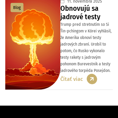
11. novembra 2025
Obnovujú sa
Blog
jadrové testy
Trump pred stretnutím so Si
Ťin-pchingom v Kórei vyhlásil,
že Amerika obnoví testy
jadrových zbraní. Urobil to
potom, čo Rusko vykonalo
testy rakety s jadrovým
pohonom Burevestnik a testy
jadrového torpéda Posejdon.
Čítať viac