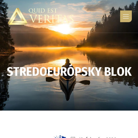
S
T
R
E
D
O
E
U
R
Ó
P
S
K
Y
B
L
O
K