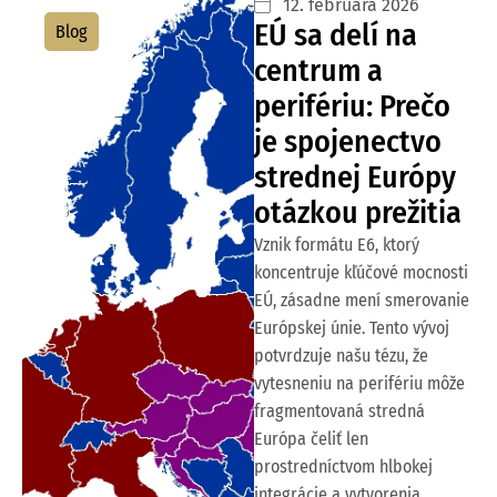
12. februára 2026
EÚ sa delí na
Blog
centrum a
perifériu: Prečo
je spojenectvo
strednej Európy
otázkou prežitia
Vznik formátu E6, ktorý
koncentruje kľúčové mocnosti
EÚ, zásadne mení smerovanie
Európskej únie. Tento vývoj
potvrdzuje našu tézu, že
vytesneniu na perifériu môže
fragmentovaná stredná
Európa čeliť len
prostredníctvom hlbokej
integrácie a vytvorenia