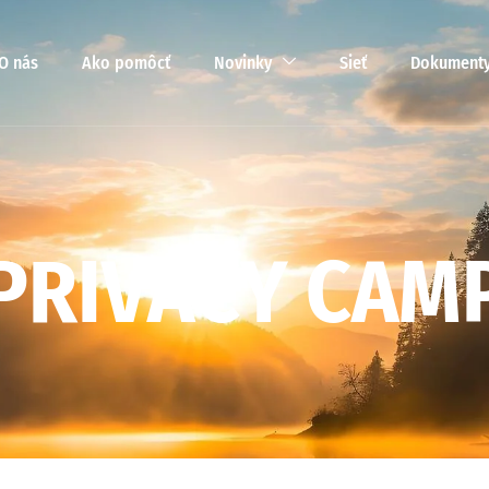
O nás
Ako pomôcť
Novinky
Sieť
Dokument
P
R
I
V
A
C
Y
C
A
M