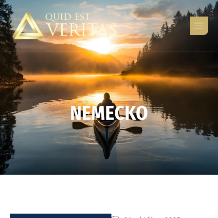
N
E
M
E
C
K
O