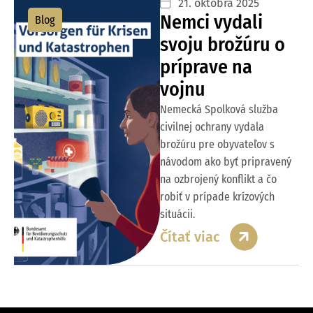
21. októbra 2025
Nemci vydali
Blog
svoju brožúru o
príprave na
vojnu
Nemecká Spolková služba
civilnej ochrany vydala
brožúru pre obyvateľov s
návodom ako byť pripravený
na ozbrojený konflikt a čo
robiť v prípade krízových
situácii.
Čítať viac