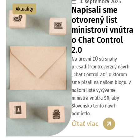
3. septembra 2025
Napísali sme
Aktuality
otvorený list
ministrovi vnútra
o Chat Control
2.0
Na úrovni EÚ sú snahy
presadiť kontroverzný návrh
„Chat Control 2.0“, o ktorom
sme písali na našom blogu. V
našom liste vyzývame
ministra vnútra SR, aby
Slovensko tento návrh
odmietlo.
Čítať viac