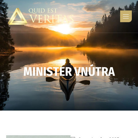
M
I
N
I
S
T
E
R
V
N
Ú
T
R
A