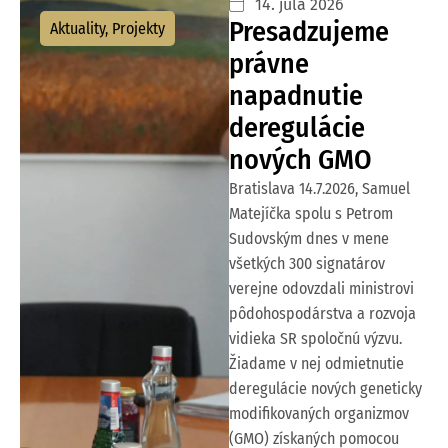
14. júla 2026
Presadzujeme
Aktuality
,
Projekty
právne
napadnutie
deregulácie
nových GMO
Bratislava 14.7.2026, Samuel
Matejíčka spolu s Petrom
Sudovským dnes v mene
všetkých 300 signatárov
verejne odovzdali ministrovi
pôdohospodárstva a rozvoja
vidieka SR spoločnú výzvu.
Žiadame v nej odmietnutie
deregulácie nových geneticky
modifikovaných organizmov
(GMO) získaných pomocou