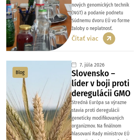
nových genomických techník
(NGT) a podanie podnetu
Súdnemu dvoru EÚ vo forme
žaloby o neplatnosť.
Čítať viac
7. júla 2026
Slovensko –
Blog
líder v boji proti
deregulácii GMO
Stredná Európa sa výrazne
stavia proti deregulácii
geneticky modifikovaných
organizmov. Na finálnom
hlasovaní Rady ministrov EÚ