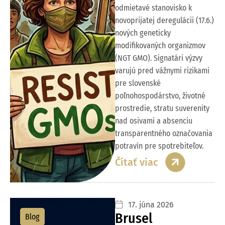
odmietavé stanovisko k
novoprijatej deregulácii (17.6.)
nových geneticky
modifikovaných organizmov
(NGT GMO). Signatári výzvy
varujú pred vážnymi rizikami
pre slovenské
poľnohospodárstvo, životné
prostredie, stratu suverenity
nad osivami a absenciu
transparentného označovania
potravín pre spotrebiteľov.
Čítať viac
17. júna 2026
Brusel
Blog