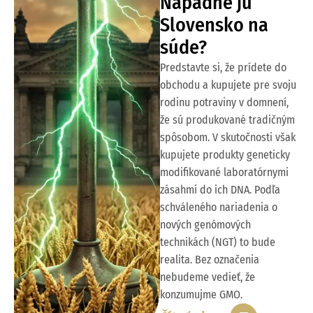
Napadne ju
Slovensko na
súde?
Predstavte si, že prídete do
obchodu a kupujete pre svoju
rodinu potraviny v domnení,
že sú produkované tradičným
spôsobom. V skutočnosti však
kupujete produkty geneticky
modifikované laboratórnymi
zásahmi do ich DNA. Podľa
schváleného nariadenia o
nových genómových
technikách (NGT) to bude
realita. Bez označenia
nebudeme vedieť, že
konzumujme GMO.