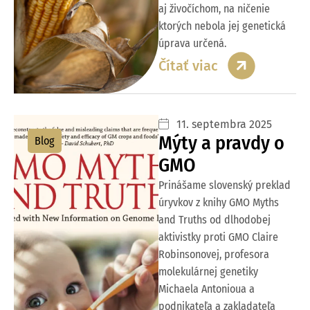
aj živočíchom, na ničenie
ktorých nebola jej genetická
úprava určená.
Čítať viac
11. septembra 2025
Mýty a pravdy o
Blog
GMO
Prinášame slovenský preklad
úryvkov z knihy GMO Myths
and Truths od dlhodobej
aktivistky proti GMO Claire
Robinsonovej, profesora
molekulárnej genetiky
Michaela Antonioua a
podnikateľa a zakladateľa