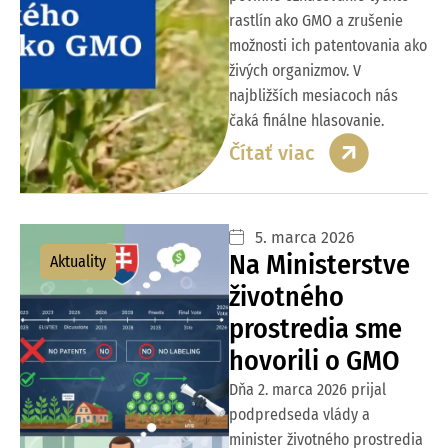
rastlín ako GMO a zrušenie
možnosti ich patentovania ako
živých organizmov. V
najbližších mesiacoch nás
čaká finálne hlasovanie.
Čítať viac
5. marca 2026
Na Ministerstve
Aktuality
životného
prostredia sme
hovorili o GMO
Dňa 2. marca 2026 prijal
podpredseda vlády a
minister životného prostredia