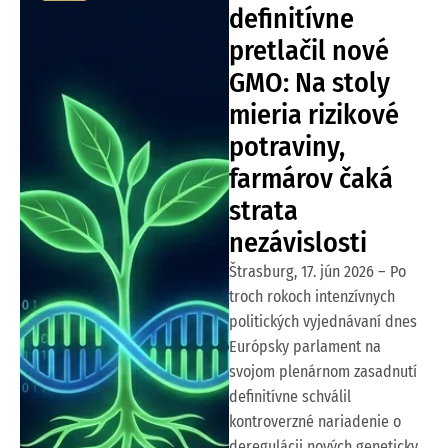
definitívne
pretlačil nové
GMO: Na stoly
mieria rizikové
potraviny,
farmárov čaká
strata
nezávislosti
Štrasburg, 17. jún 2026 – Po
troch rokoch intenzívnych
politických vyjednávaní dnes
Európsky parlament na
svojom plenárnom zasadnutí
definitívne schválil
kontroverzné nariadenie o
deregulácii nových geneticky