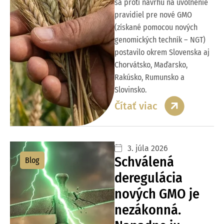
sa proti návrhu na uvoľnenie
pravidiel pre nové GMO
(získané pomocou nových
genomických techník – NGT)
postavilo okrem Slovenska aj
Chorvátsko, Maďarsko,
Rakúsko, Rumunsko a
Slovinsko.
Čítať viac
3. júla 2026
Schválená
Blog
deregulácia
nových GMO je
nezákonná.