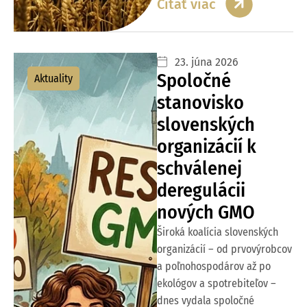
Čítať viac
23. júna 2026
Spoločné
Aktuality
stanovisko
slovenských
organizácií k
schválenej
deregulácii
nových GMO
Široká koalícia slovenských
organizácií – od prvovýrobcov
a poľnohospodárov až po
ekológov a spotrebiteľov –
dnes vydala spoločné