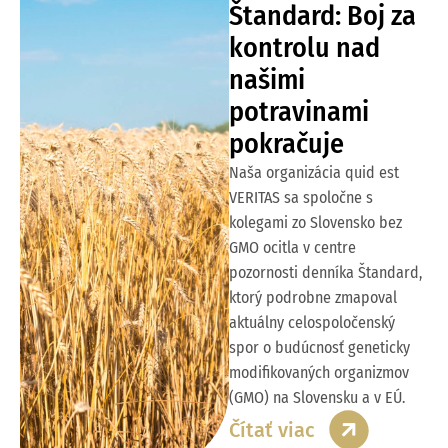
Štandard: Boj za
kontrolu nad
našimi
potravinami
pokračuje
Naša organizácia quid est
VERITAS sa spoločne s
kolegami zo Slovensko bez
GMO ocitla v centre
pozornosti denníka Štandard,
ktorý podrobne zmapoval
aktuálny celospoločenský
spor o budúcnosť geneticky
modifikovaných organizmov
(GMO) na Slovensku a v EÚ.
Čítať viac