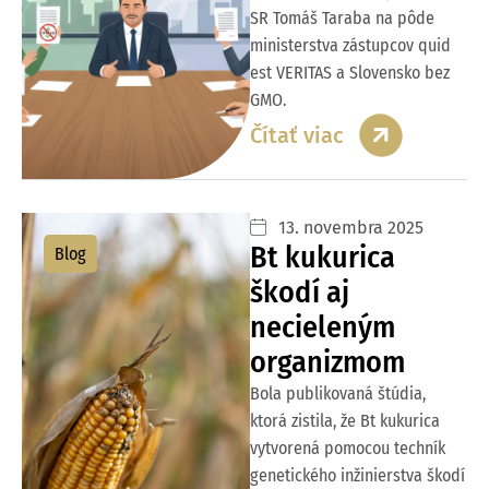
SR Tomáš Taraba na pôde
ministerstva zástupcov quid
est VERITAS a Slovensko bez
GMO.
Čítať viac
13. novembra 2025
Bt kukurica
Blog
škodí aj
necieleným
organizmom
Bola publikovaná štúdia,
ktorá zistila, že Bt kukurica
vytvorená pomocou techník
genetického inžinierstva škodí