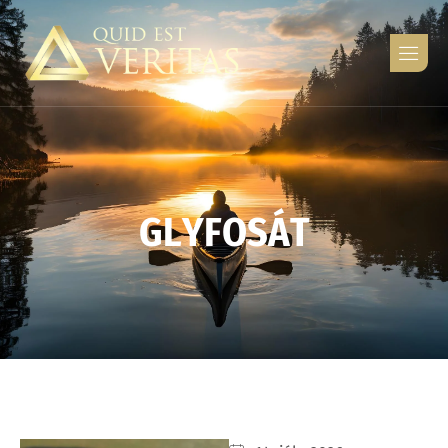
G
L
Y
F
O
S
Á
T