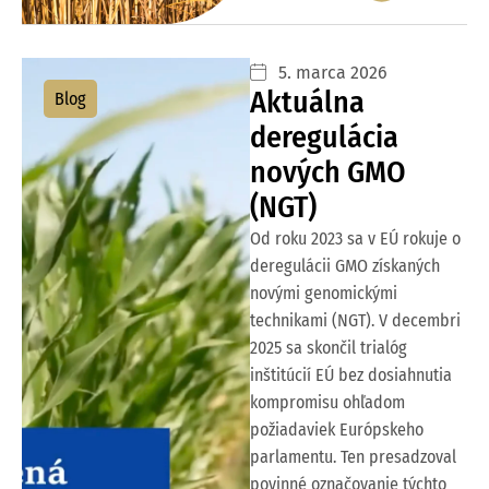
5. marca 2026
Aktuálna
Blog
deregulácia
nových GMO
(NGT)
Od roku 2023 sa v EÚ rokuje o
deregulácii GMO získaných
novými genomickými
technikami (NGT). V decembri
2025 sa skončil trialóg
inštitúcií EÚ bez dosiahnutia
kompromisu ohľadom
požiadaviek Európskeho
parlamentu. Ten presadzoval
povinné označovanie týchto