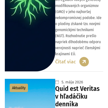
modifikovaných organizmov
(GMO) v jeho najhoršej
nekompromisnej podobe. Ide
o plodiny získané tzv. novými
genomickými technikami
(NGT). Rozhodnutie prešlo
napriek dlhodobému odporu
verejnosti naprieč členskými
krajinami EÚ.
Čítať viac
5. mája 2026
Quid est Veritas
Aktuality
v hľadáčiku
denníka