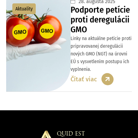
28. augusta 2025
Podporte petície
Aktuality
proti deregulácii
GMO
Linky na aktuálne petície proti
pripravovanej deregulácii
nových GMO (NGT) na úrovni
EÚ s vysvetlením postupu ich
vyplnenia.
Čítať viac