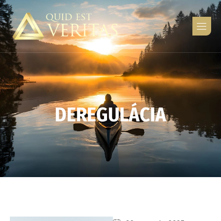
D
E
R
E
G
U
L
Á
C
I
A