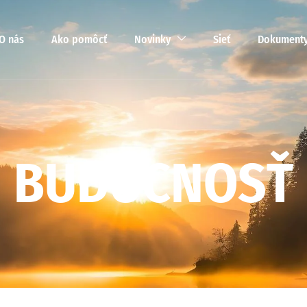
O nás
Ako pomôcť
Novinky
Sieť
Dokument
B
U
D
Ú
C
N
O
S
Ť