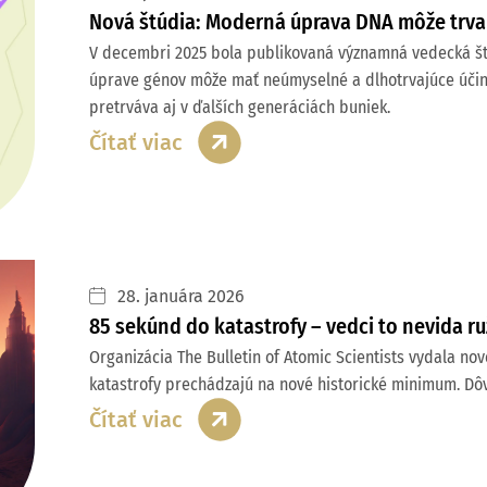
Nová štúdia: Moderná úprava DNA môže trva
V decembri 2025 bola publikovaná významná vedecká štú
úprave génov môže mať neúmyselné a dlhotrvajúce účink
pretrváva aj v ďalších generáciách buniek.
Čítať viac
28. januára 2026
85 sekúnd do katastrofy – vedci to nevida r
Organizácia The Bulletin of Atomic Scientists vydala no
katastrofy prechádzajú na nové historické minimum. Dôv
Čítať viac