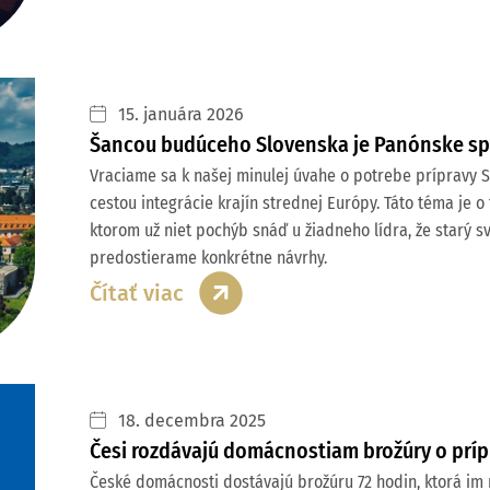
15. januára 2026
Šancou budúceho Slovenska je Panónske s
Vraciame sa k našej minulej úvahe o potrebe prípravy 
cestou integrácie krajín strednej Európy. Táto téma je 
ktorom už niet pochýb snáď u žiadneho lídra, že starý s
predostierame konkrétne návrhy.
Čítať viac
18. decembra 2025
Česi rozdávajú domácnostiam brožúry o prípr
České domácnosti dostávajú brožúru 72 hodin, ktorá im 