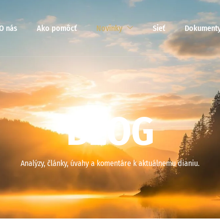
O nás
Ako pomôcť
Novinky
Sieť
Dokument
B
L
O
G
Analýzy, články, úvahy a komentáre k aktuálnemu dianiu.