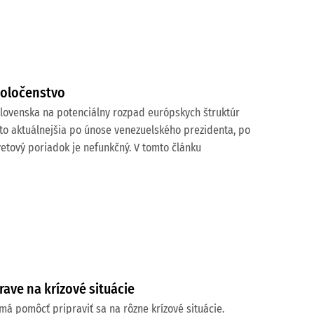
poločenstvo
Slovenska na potenciálny rozpad európskych štruktúr
o to aktuálnejšia po únose venezuelského prezidenta, po
vetový poriadok je nefunkčný. V tomto článku
ave na krízové situácie
má pomôcť pripraviť sa na rôzne krízové situácie.