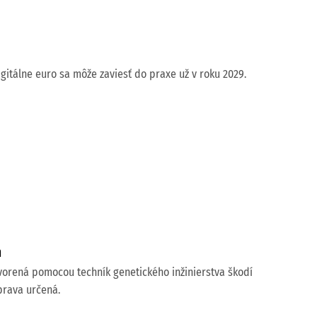
gitálne euro sa môže zaviesť do praxe už v roku 2029.
m
ytvorená pomocou techník genetického inžinierstva škodí
úprava určená.