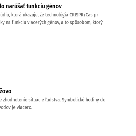
lo narúšať funkciu génov
dia, ktorá ukazuje, že technológia CRISPR/Cas pri
y na funkciu viacerých génov, a to spôsobom, ktorý
užovo
vé zhodnotenie situácie ľudstva. Symbolické hodiny do
odov je viacero.