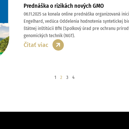
Prednáška o rizikách nových GMO
06.11.2025 sa konala online prednáška organizovaná inic
Engelhard, vedúca Oddelenia hodnotenia syntetickej bio
štátnej inštitúcii BfN (Spolkový úrad pre ochranu prír
genomických techník (NGT).
Čítať viac
1
2
3
4