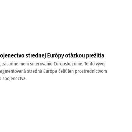
spojenectvo strednej Európy otázkou prežitia
Ú, zásadne mení smerovanie Európskej únie. Tento vývoj
fragmentovaná stredná Európa čeliť len prostredníctvom
o spojenectva.