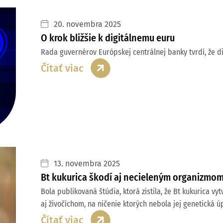
20. novembra 2025
O krok bližšie k digitálnemu euru
Rada guvernérov Európskej centrálnej banky tvrdí, že di
Čítať viac
13. novembra 2025
Bt kukurica škodí aj necieleným organizmo
Bola publikovaná štúdia, ktorá zistila, že Bt kukurica v
aj živočíchom, na ničenie ktorých nebola jej genetická 
Čítať viac