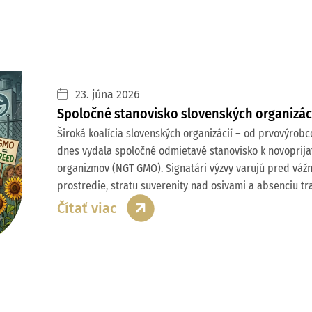
23. júna 2026
Spoločné stanovisko slovenských organizáci
Široká koalícia slovenských organizácií – od prvovýrob
dnes vydala spoločné odmietavé stanovisko k novoprijat
organizmov (NGT GMO). Signatári výzvy varujú pred vážn
prostredie, stratu suverenity nad osivami a absenciu t
Čítať viac