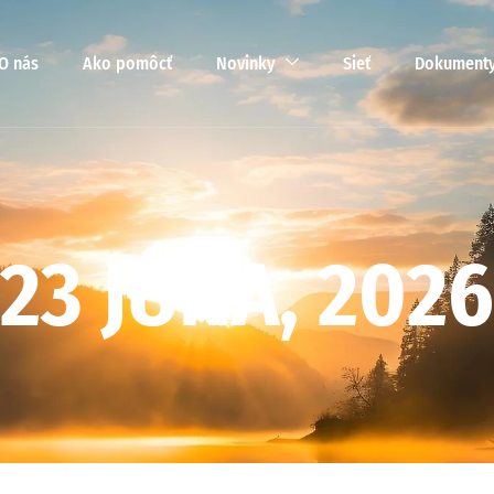
O nás
Ako pomôcť
Novinky
Sieť
Dokument
2
3
J
Ú
N
A
,
2
0
2
6