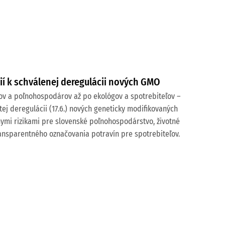
í k schválenej deregulácii nových GMO
cov a poľnohospodárov až po ekológov a spotrebiteľov –
ej deregulácii (17.6.) nových geneticky modifikovaných
ymi rizikami pre slovenské poľnohospodárstvo, životné
ransparentného označovania potravín pre spotrebiteľov.