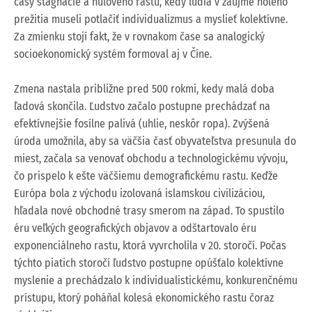
časy stagnácie a nulového rastu, kedy ľudia v záujme holého
prežitia museli potlačiť individualizmus a myslieť kolektívne.
Za zmienku stojí fakt, že v rovnakom čase sa analogický
socioekonomický systém formoval aj v Číne.
Zmena nastala približne pred 500 rokmi, kedy malá doba
ľadová skončila. Ľudstvo začalo postupne prechádzať na
efektívnejšie fosílne palivá (uhlie, neskôr ropa). Zvýšená
úroda umožnila, aby sa väčšia časť obyvateľstva presunula do
miest, začala sa venovať obchodu a technologickému vývoju,
čo prispelo k ešte väčšiemu demografickému rastu. Keďže
Európa bola z východu izolovaná islamskou civilizáciou,
hľadala nové obchodné trasy smerom na západ. To spustilo
éru veľkých geografických objavov a odštartovalo éru
exponenciálneho rastu, ktorá vyvrcholila v 20. storočí. Počas
týchto piatich storočí ľudstvo postupne opúšťalo kolektívne
myslenie a prechádzalo k individualistickému, konkurenčnému
prístupu, ktorý poháňal kolesá ekonomického rastu čoraz