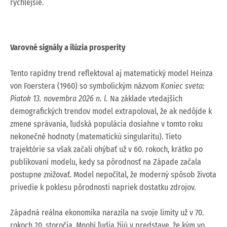
rýchlejšie.
Varovné signály a ilúzia prosperity
Tento rapídny trend reflektoval aj matematický model Heinza
von Foerstera (1960) so symbolickým názvom
Koniec sveta:
Piatok 13. novembra 2026 n. l.
Na základe vtedajších
demografických trendov model extrapoloval, že ak nedôjde k
zmene správania, ľudská populácia dosiahne v tomto roku
nekonečné hodnoty (matematickú singularitu). Tieto
trajektórie sa však začali ohýbať už v 60. rokoch, krátko po
publikovaní modelu, kedy sa pôrodnosť na Západe začala
postupne znižovať. Model nepočítal, že moderný spôsob života
privedie k poklesu pôrodnosti napriek dostatku zdrojov.
Západná reálna ekonomika narazila na svoje limity už v 70.
rokoch 20. storočia. Mnohí ľudia žijú v predstave, že kým vo