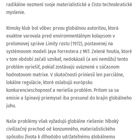
radikálne nezmení svoje materialistické a čisto technokratické
myslenie.
Rímsky klub bol vôbec prvou globálnou autoritou, ktorá
exaktne varovala pred environmentálnym kolapsom v
prelomovej správe
Limity rastu
(1972), postavenej na
systémovom modeli Jaya Forrestera z MIT. Zelené hnutia, ktoré
v tom období začali vznikať, nedokázali (a ani nemôžu) tento
problém vyriešiť, pokiaľ zostávajú uväznené v súčasnom
hodnotovom matrixe. V skutočnosti priniesli len parciálne,
lokálne regulácie, ktoré oslabujú európsku
konkurencieschopnosť a neriešia problém. Pritom sa sa
emisie a špinavý priemysel iba presunul do krajín globálneho
juhu.
Naše problémy však vyžadujú globálne riešenie: hlboký
civilizačný prechod od konzumného, materialistického
spôsobu života k dlhodobo udržateľnému globálnemu