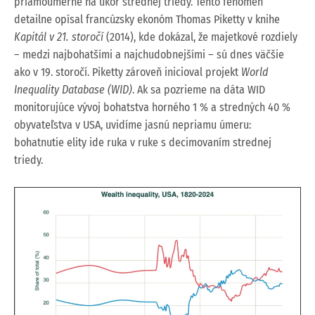
priamoúmerne na úkor strednej triedy. Tento fenomén
detailne opísal francúzsky ekonóm Thomas Piketty v knihe
Kapitál v 21. storočí
(2014), kde dokázal, že majetkové rozdiely
– medzi najbohatšími a najchudobnejšími – sú dnes väčšie
ako v 19. storočí. Piketty zároveň inicioval projekt
World
Inequality Database (WID)
. Ak sa pozrieme na dáta WID
monitorujúce vývoj bohatstva horného 1 % a stredných 40 %
obyvateľstva v USA, uvidíme jasnú nepriamu úmeru:
bohatnutie elity ide ruka v ruke s decimovaním strednej
triedy.