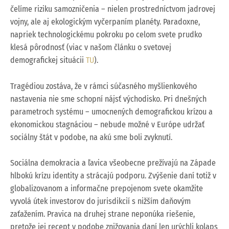
čelíme riziku samozničenia – nielen prostredníctvom jadrovej
vojny, ale aj ekologickým vyčerpaním planéty. Paradoxne,
napriek technologickému pokroku po celom svete prudko
klesá pôrodnosť (viac v našom článku o svetovej
demografickej situácii
TU
).
Tragédiou zostáva, že v rámci súčasného myšlienkového
nastavenia nie sme schopní nájsť východisko. Pri dnešných
parametroch systému – umocnených demografickou krízou a
ekonomickou stagnáciou – nebude možné v Európe udržať
sociálny štát v podobe, na akú sme boli zvyknutí.
Sociálna demokracia a ľavica všeobecne prežívajú na Západe
hlbokú krízu identity a strácajú podporu. Zvýšenie daní totiž v
globalizovanom a informačne prepojenom svete okamžite
vyvolá útek investorov do jurisdikcií s nižším daňovým
zaťažením. Pravica na druhej strane neponúka riešenie,
pretože jej recept v podobe znižovania daní len urýchli kolaps