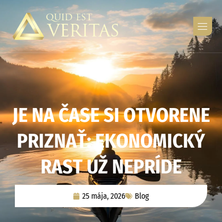
J
E
N
A
Č
A
S
E
S
I
O
T
V
O
R
E
N
E
P
R
I
Z
N
A
Ť
:
E
K
O
N
O
M
I
C
K
Ý
R
A
S
T
U
Ž
N
E
P
R
Í
D
E
25 mája, 2026
Blog