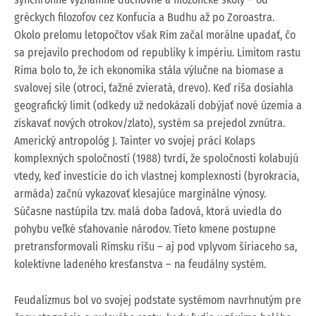
gréckych filozofov cez Konfucia a Budhu až po Zoroastra.
Okolo prelomu letopočtov však Rím začal morálne upadať, čo
sa prejavilo prechodom od republiky k impériu. Limitom rastu
Ríma bolo to, že ich ekonomika stála výlučne na biomase a
svalovej sile (otroci, ťažné zvieratá, drevo). Keď ríša dosiahla
geografický limit (odkedy už nedokázali dobýjať nové územia a
získavať nových otrokov/zlato), systém sa prejedol zvnútra.
Americký antropológ J. Tainter vo svojej práci Kolaps
komplexných spoločností (1988) tvrdí, že spoločnosti kolabujú
vtedy, keď investície do ich vlastnej komplexnosti (byrokracia,
armáda) začnú vykazovať klesajúce marginálne výnosy.
Súčasne nastúpila tzv. malá doba ľadová, ktorá uviedla do
pohybu veľké sťahovanie národov. Tieto kmene postupne
pretransformovali Rímsku ríšu – aj pod vplyvom šíriaceho sa,
kolektívne ladeného kresťanstva – na feudálny systém.
Feudalizmus bol vo svojej podstate systémom navrhnutým pre