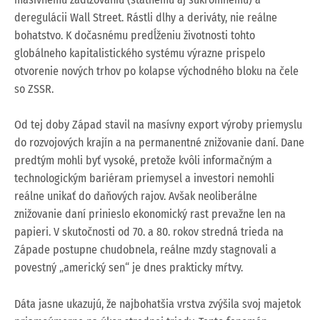
deregulácii Wall Street. Rástli dlhy a deriváty, nie reálne
bohatstvo. K dočasnému predĺženiu životnosti tohto
globálneho kapitalistického systému výrazne prispelo
otvorenie nových trhov po kolapse východného bloku na čele
so ZSSR.
Od tej doby Západ stavil na masívny export výroby priemyslu
do rozvojových krajín a na permanentné znižovanie daní. Dane
predtým mohli byť vysoké, pretože kvôli informačným a
technologickým bariéram priemysel a investori nemohli
reálne unikať do daňových rajov. Avšak neoliberálne
znižovanie daní prinieslo ekonomický rast prevažne len na
papieri. V skutočnosti od 70. a 80. rokov stredná trieda na
Západe postupne chudobnela, reálne mzdy stagnovali a
povestný „americký sen“ je dnes prakticky mŕtvy.
Dáta jasne ukazujú, že najbohatšia vrstva zvýšila svoj majetok