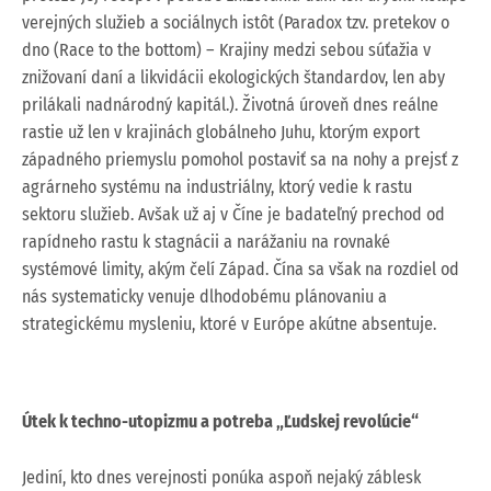
verejných služieb a sociálnych istôt (Paradox tzv. pretekov o
dno (Race to the bottom) – Krajiny medzi sebou súťažia v
znižovaní daní a likvidácii ekologických štandardov, len aby
prilákali nadnárodný kapitál.). Životná úroveň dnes reálne
rastie už len v krajinách globálneho Juhu, ktorým export
západného priemyslu pomohol postaviť sa na nohy a prejsť z
agrárneho systému na industriálny, ktorý vedie k rastu
sektoru služieb. Avšak už aj v Číne je badateľný prechod od
rapídneho rastu k stagnácii a narážaniu na rovnaké
systémové limity, akým čelí Západ. Čína sa však na rozdiel od
nás systematicky venuje dlhodobému plánovaniu a
strategickému mysleniu, ktoré v Európe akútne absentuje.
Útek k techno-utopizmu a potreba „Ľudskej revolúcie“
Jediní, kto dnes verejnosti ponúka aspoň nejaký záblesk