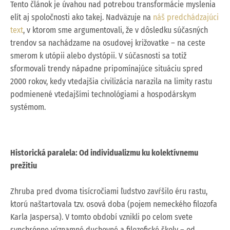
Tento článok je úvahou nad potrebou transformácie myslenia
elít aj spoločnosti ako takej. Nadväzuje na
náš predchádzajúci
text
, v ktorom sme argumentovali, že v dôsledku súčasných
trendov sa nachádzame na osudovej križovatke – na ceste
smerom k utópii alebo dystópii. V súčasnosti sa totiž
sformovali trendy nápadne pripomínajúce situáciu spred
2000 rokov, kedy vtedajšia civilizácia narazila na limity rastu
podmienené vtedajšími technológiami a hospodárskym
systémom.
Historická paralela: Od individualizmu ku kolektívnemu
prežitiu
Zhruba pred dvoma tisícročiami ľudstvo zavŕšilo éru rastu,
ktorú naštartovala tzv. osová doba (pojem nemeckého filozofa
Karla Jaspersa). V tomto období vznikli po celom svete
synchrónne významné duchovné a filozofické školy – od