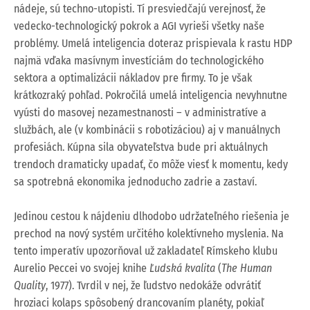
nádeje, sú techno-utopisti. Tí presviedčajú verejnosť, že
vedecko-technologický pokrok a AGI vyrieši všetky naše
problémy. Umelá inteligencia doteraz prispievala k rastu HDP
najmä vďaka masívnym investíciám do technologického
sektora a optimalizácii nákladov pre firmy. To je však
krátkozraký pohľad. Pokročilá umelá inteligencia nevyhnutne
vyústi do masovej nezamestnanosti – v administratíve a
službách, ale (v kombinácii s robotizáciou) aj v manuálnych
profesiách. Kúpna sila obyvateľstva bude pri aktuálnych
trendoch dramaticky upadať, čo môže viesť k momentu, kedy
sa spotrebná ekonomika jednoducho zadrie a zastaví.
Jedinou cestou k nájdeniu dlhodobo udržateľného riešenia je
prechod na nový systém určitého kolektívneho myslenia. Na
tento imperatív upozorňoval už zakladateľ Rímskeho klubu
Aurelio Peccei vo svojej knihe
Ľudská kvalita
(
The Human
Quality
, 1977). Tvrdil v nej, že ľudstvo nedokáže odvrátiť
hroziaci kolaps spôsobený drancovaním planéty, pokiaľ