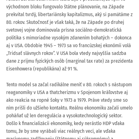
východnom bloku fungovalo štátne plánovanie, na Západe
prekvital tvrdý, libertariánsky kapitalizmus, aký si pamätáme z
80. rokov. Skutočnosť je však taká, že na Západe po druhej
svetovej vojne dominovala prísna sociálno-demokratická
politika s mimoriadne vysokým zdanením bohatých – dokonca
aj v USA. Obdobie 1945 – 1973 sa vo francúzskej ekonómii volá
„Tridsať slávnych rokov“. V USA bola vtedy najvyššia sadzba
dane z príjmu fyzických osôb (marginal tax rate) za prezidenta
Eisenhowera (republikána) až 91 %.
Tento model sa začal radikálne meniť v 80. rokoch s nástupom
reaganomiky v USA a thatcherizmu v Spojenom kráľovstve aj
ako reakcia na ropné šoky v 1973 a 1979. Práve vtedy sme so
ním prišli do užšieho kontaktu. Reálnu ekonomiku začali umelo
poháňať už len deregulácia a vysokotechnologický sektor.
Došlo k financializácii ekonomiky, kedy nerástlo HDP vďaka
tomu, že by sme vyrábali viac reálnych vecí, ale vďaka
masívnemu zadlžovaniu (štátnemu aj súkromnému) a