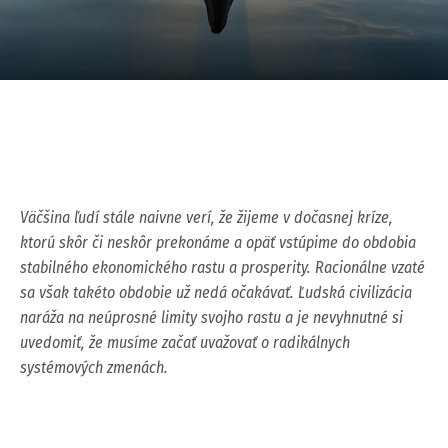
Väčšina ľudí stále naivne verí, že žijeme v dočasnej kríze,
ktorú skôr či neskôr prekonáme a opäť vstúpime do obdobia
stabilného ekonomického rastu a prosperity. Racionálne vzaté
sa však takéto obdobie už nedá očakávať. Ľudská civilizácia
naráža na neúprosné limity svojho rastu a je nevyhnutné si
uvedomiť, že musíme začať uvažovať o radikálnych
systémových zmenách.