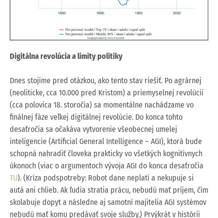
Digitálna revolúcia a limity politiky
Dnes stojíme pred otázkou, ako tento stav riešiť. Po agrárnej
(neoliticke, cca 10.000 pred Kristom) a priemyselnej revolúcii
(cca polovica 18. storočia) sa momentálne nachádzame vo
finálnej fáze veľkej digitálnej revolúcie. Do konca tohto
desaťročia sa očakáva vytvorenie všeobecnej umelej
inteligencie (Artificial General Intelligence – AGI), ktorá bude
schopná nahradiť človeka prakticky vo všetkých kognitívnych
úkonoch (viac o argumentoch vývoja AGI do konca desaťročia
TU
). (Kríza podspotreby: Robot dane neplatí a nekupuje si
autá ani chlieb. Ak ľudia stratia prácu, nebudú mať príjem, čím
skolabuje dopyt a následne aj samotní majitelia AGI systémov
nebudú mať komu predávať svoje služby.) Prvýkrát v histórii