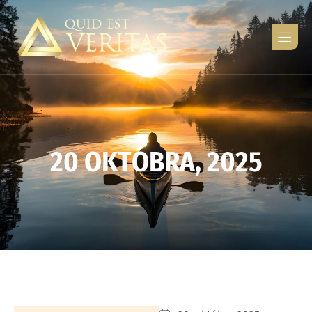
2
0
O
K
T
Ó
B
R
A
,
2
0
2
5