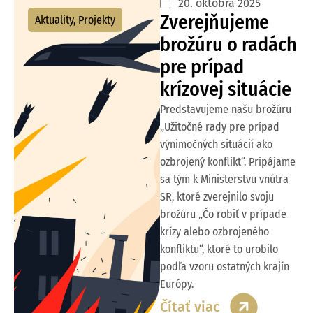
20. októbra 2025
Zverejňujeme
Aktuality
,
Projekty
brožúru o radách
pre prípad
krízovej situácie
Predstavujeme našu brožúru
„Užitočné rady pre prípad
výnimočných situácií ako
ozbrojený konflikt“. Pripájame
sa tým k Ministerstvu vnútra
SR, ktoré zverejnilo svoju
brožúru „Čo robiť v prípade
krízy alebo ozbrojeného
konfliktu“, ktoré to urobilo
podľa vzoru ostatných krajín
Európy.
Čítať viac